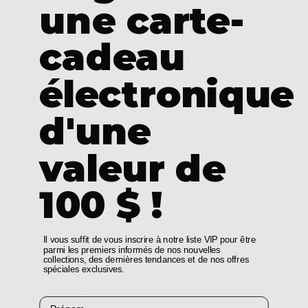
Composition du tissu
: 80 % polyester, 20 % rayonne
une carte-
Modèle : TT11927
cadeau
COULEUR :
CHOISISSEZ UNE OPTION
électronique
d'une
TAILLE :
CHOISISSEZ UNE OPTION
valeur de
XS
S
M
L
XL
XXL
100 $ !
Il vous suffit de vous inscrire à notre liste VIP pour être
AJOUTER AU PANIER
parmi les premiers informés de nos nouvelles
collections, des dernières tendances et de nos offres
spéciales exclusives.
Commandez dans les
1
prochaines
1
pour être livré
entre
Monday, 10th August
et
Friday, 14th August
Prénom