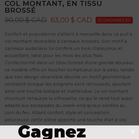
COL MONTANT, EN TISSU
BROSSÉ
90,00 $ CAD
63,00 $ CAD
ÉCONOMISEZ 30
Confort et polyvalence s'allient à merveille dans ce pull à
col montant réversible à carreaux brossés. Son motif à
carreaux audacieux lui confère un look chaleureux et
accueillant, idéal pour les mois les plus frais.
Confectionné dans un tissu brossé d'une grande douceur,
ce modèle offre un toucher somptueux sur la peau, tandis
que son design réversible dévoile un motif géométrique
contrasté lorsque les poignets sont retroussés, ajoutant
ainsi une touche ludique et inattendue. Le col montant
structuré rehausse la silhouette, ce qui le rend tout aussi
adapté aux escapades du week-end qu'aux soirées au
coin du feu. Alliant confort, style et conception
astucieuse, cette pièce apporte une touche d'art à vos
Gagnez
tenues de tous les jours.