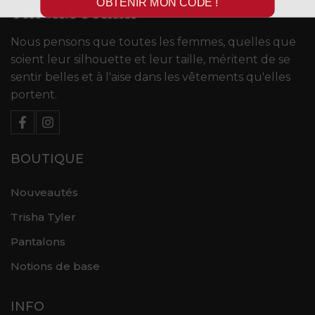
OBTENIR MON CODE !
Nous pensons que toutes les femmes, quelles que
soient leur silhouette et leur taille, méritent de se
sentir belles et à l'aise dans les vêtements qu'elles
portent.
BOUTIQUE
Nouveautés
Trisha Tyler
Pantalons
Notions de base
INFO