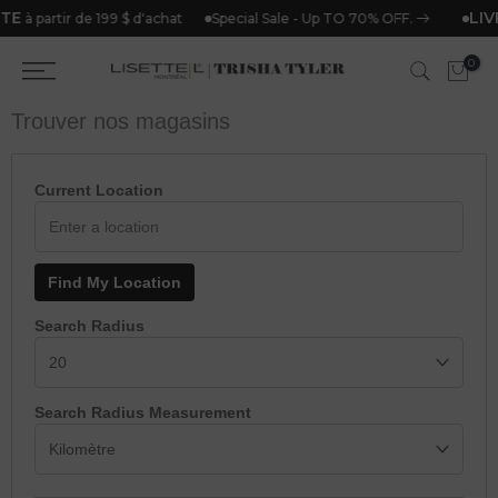
TE
LIV
Special Sale - Up TO 70% OFF.
à partir de 199 $ d'achat
Aller
directement
0
au
contenu
Trouver nos magasins
Current Location
Find My Location
Search Radius
Search Radius Measurement