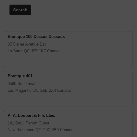
Search
Boutique 100 Dessus Dessous
35 5Ieme Avenue Est
La Sarre
QC
J9Z 1K7
Canada
Boutique 401
3560 Rue Laval
Lac Megantic
QC
G6B 2X4
Canada
A. A. Loubert & Fils Ltee.
141 Boul. Perron Ouest
New Richmond
QC
G0C 2B0
Canada