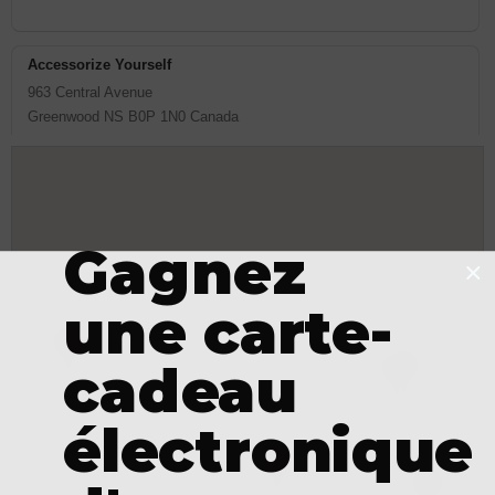
Accessorize Yourself
963 Central Avenue
Greenwood
NS
B0P 1N0
Canada
Magasin André Landry
634 Boulevard Perron
Gagnez
Carleton
QC
G0C 1J0
Canada
une carte-
cadeau
électronique