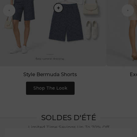
Style Bermuda Shorts
Ex
Shop The Look
SOLDES D'ÉTÉ
Limited Time Savings Up To 70% Off