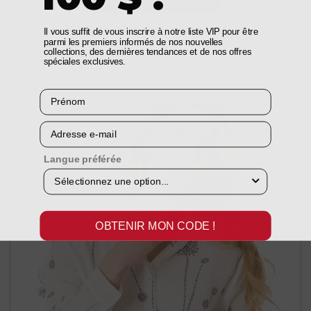
HAUT BOUTONNÉ SUR LE DEVANT, EN GAZE TRICOTÉE EN
Il vous suffit de vous inscrire à notre liste VIP pour être
parmi les premiers informés de nos nouvelles
ROND
collections, des dernières tendances et de nos offres
$113.00 CAD
$79.00 CAD
spéciales exclusives.
Prénom
Courriel
Langue préférée
OBTENIR MON CODE !