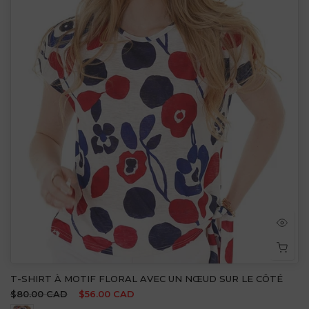
T-SHIRT À MOTIF FLORAL AVEC UN NŒUD SUR LE CÔTÉ
$80.00 CAD
$56.00 CAD