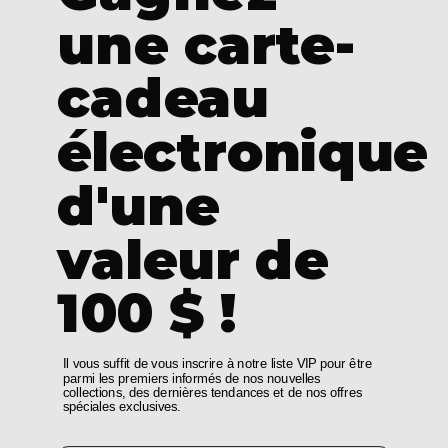
une carte-
Tour de
taille (en
25
26
27
28
29
30
31.5
33
34.5
cadeau
pouces)
Tour de
électronique
hanches
35
36
37
38
39
40
41.5
43
44.5
(en
pouces)
d'une
valeur de
100 $ !
Il vous suffit de vous inscrire à notre liste VIP pour être
parmi les premiers informés de nos nouvelles
collections, des dernières tendances et de nos offres
spéciales exclusives.