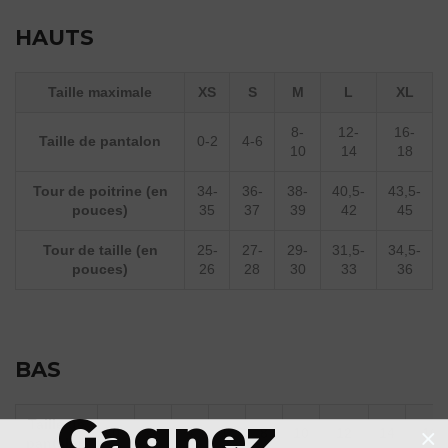
HAUTS
Taille maximale
XS
S
M
L
XL
8-
12-
16-
Taille de pantalon
0-2
4-6
10
14
18
Tour de poitrine (en
34-
36-
38-
40,5-
43,5-
pouces)
35
37
39
42
45
Tour de taille (en
25-
27-
29-
31,5-
34,5-
pouces)
26
28
30
33
36
BAS
Gagnez
Taille de
0
2
4
6
8
10
12
14
16
pantalon