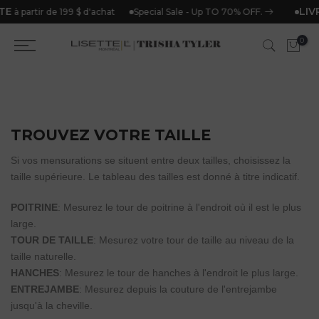
TE
LIV
Special Sale - Up TO 70% OFF.
à partir de 199 $ d'achat
Aller
directement
0
au
contenu
TROUVEZ VOTRE TAILLE
Si vos mensurations se situent entre deux tailles, choisissez la
taille supérieure. Le tableau des tailles est donné à titre indicatif.
POITRINE
: Mesurez le tour de poitrine à l'endroit où il est le plus
large.
TOUR DE TAILLE
: Mesurez votre tour de taille au niveau de la
taille naturelle.
HANCHES
: Mesurez le tour de hanches à l'endroit le plus large.
ENTREJAMBE
: Mesurez depuis la couture de l'entrejambe
jusqu'à la cheville.