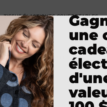
Gag
TISSUS ÉLASTIQUES CONFORTABLES
une 
Nous considérons que les tissus que nous c
et d’un confort exceptionnels.
cade
L’élasthanne et le Lycra
confèrent à nos p
élec
des silhouettes flatteuses qui conservent leu
d'un
Nous utilisons également
du coton, de la 
vale
de la viscose
pour garantir respirabilité, dou
100 $
En combinant ces matières avec nos coupe