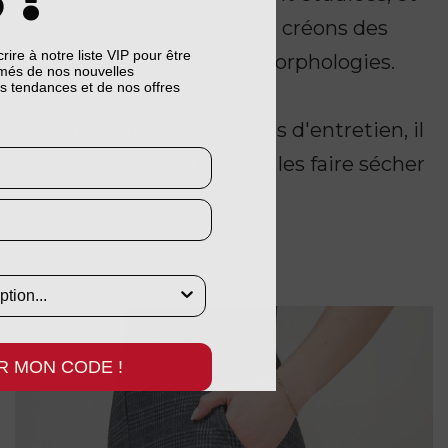
de détails stylistiques, nous créons des
crire à notre liste VIP pour être
rtout, adaptés à toutes les morphologies.
rmés de nos nouvelles
es tendances et de nos offres
nnés dans des tissus faciles d'entretien, il
ver et de les suspendre pour les faire sécher
R MON CODE !