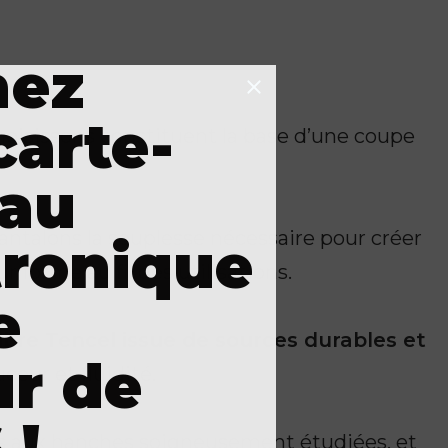
nez
carte-
hoisissons constituent la base d’une coupe
au
antalons la souplesse nécessaire pour créer
tronique
r forme au fil des utilisations.
e
fibre Tencel issue de sources durables et
ur de
ceur et fluidité.
 !
s aux hanches soigneusement étudiées, et