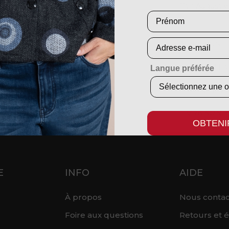
11th August
e
Prénom
Courriel
À PROPOS
COMPOSITIO
Langue préférée
TROUVEZ VO
Cliquez pour agrandir
LIVRAISON 
OBTENI
E
INFO
AIDE
À propos
Nous contac
Foire aux questions
Retours et 