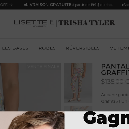
LIVRAISON GRATUITE
 OFF.
Spe
à partir de 199 $ d'achat
LES BASES
ROBES
RÉVERSIBLES
VÊTEM
PANTAL
VENTE FINALE
GRAFFIT
$135.00
Aucune garde
Graffiti » ! Un
Gag
68 % coton
Longueur d
Largeur au