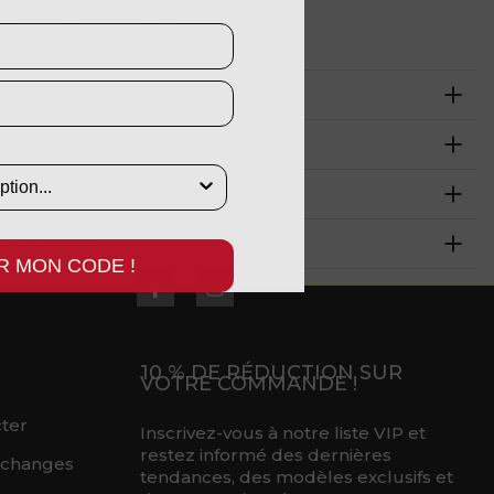
t
Monday, 17th August
N DU TISSU
TRE TAILLE
ET RETOURS
R MON CODE !
10 % DE RÉDUCTION SUR
VOTRE COMMANDE !
ter
Inscrivez-vous à notre liste VIP et
restez informé des dernières
échanges
tendances, des modèles exclusifs et