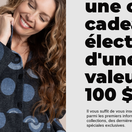
une 
Largeur d'e
Modèle à en
cade
Prise en c
Lavage en m
élec
Style : 1240-
COULEUR :
M
d'un
vale
TAILLE :
CHO
100 $
2
6
Il vous suffit de vous ins
parmi les premiers info
collections, des dernièr
spéciales exclusives.
Commande