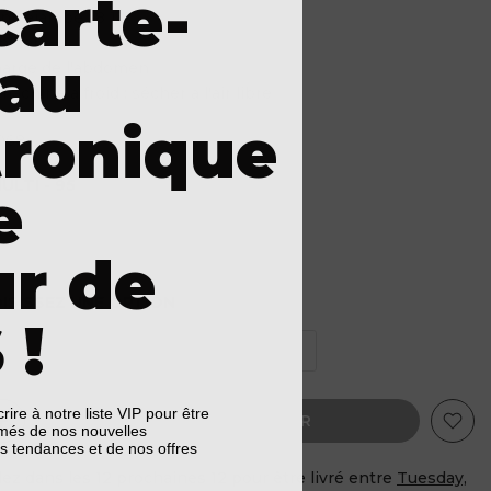
carte-
ntrejambe : 8 1/2
filer
au
harge de l'abdomen
achine à froid ; sécher à l'air libre
tronique
1068
ULTI - 95
e
ur de
ISISSEZ UNE OPTION
 !
8
10
12
16
18
crire à notre liste VIP pour être
AJOUTER AU PANIER
rmés de nos nouvelles
es tendances et de nos offres
z dans les
12
prochaines
12
pour être livré entre
Tuesday,