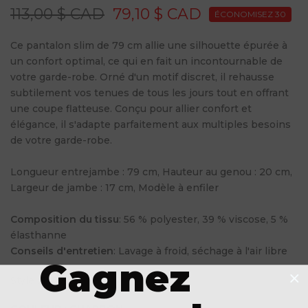
113,00 $ CAD
79,10 $ CAD
ÉCONOMISEZ 30
Ce pantalon slim de 79 cm allie une silhouette épurée à
un confort optimal, ce qui en fait un incontournable de
votre garde-robe. Orné d'un motif discret, il rehausse
subtilement vos tenues de tous les jours tout en offrant
une coupe flatteuse. Conçu pour allier confort et
élégance, il s'adapte parfaitement aux multiples besoins
de votre garde-robe.
Longueur entrejambe : 79 cm, Hauteur au genou : 20 cm,
Largeur de jambe : 17 cm, Modèle à enfiler
Composition du tissu
: 56 % polyester, 39 % viscose, 5 %
élasthanne
Conseils d'entretien
: Lavage à froid, séchage à l'air libre
Gagnez
Style : 1427-05