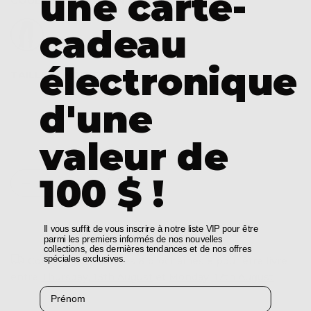
une carte-
COULEUR :
CHARBON
cadeau
électronique
TAILLE :
CHOISISSEZ UNE OPTION
d'une
2
4
6
8
10
12
14
16
18
valeur de
100 $ !
AJOUTER AU PANIER
Il vous suffit de vous inscrire à notre liste VIP pour être
parmi les premiers informés de nos nouvelles
collections, des dernières tendances et de nos offres
spéciales exclusives.
Commandez dans les
8
prochaines
8
pour être livré
entre
Thursday, 13th August
et
Monday, 17th August
Prénom