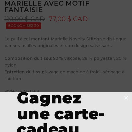
MARIELLE AVEC MOTIF
FANTAISIE
110,00 $ CAD
77,00 $ CAD
ÉCONOMISEZ 30
Le pull à col montant Marielle Novelty Stitch se distingue
par ses mailles originales et son design saisissant.
Composition du tissu
: 52 % viscose, 28 % polyester, 20 %
nylon
Entretien du tissu
: lavage en machine à froid ; séchage à
l'air libre
Gagnez
Style : 1423-1388
COULEUR :
CHOISISSEZ UNE OPTION
une carte-
cadeau