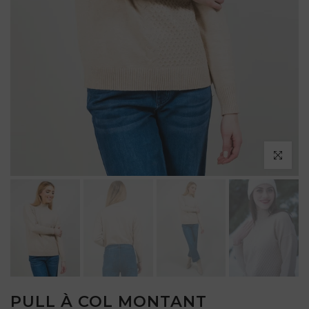
Cliquez po
PULL À COL MONTANT