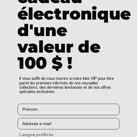
TAILLE :
CHOISISSEZ UNE OPTION
électronique
XS
S
M
L
XL
d'une
valeur de
AJOUTER AU PANIER
100 $ !
Commandez dans les
4
prochaines
4
pour être livré
entre
Tuesday, 11th August
et
Monday, 17th August
Il vous suffit de vous inscrire à notre liste VIP pour être
parmi les premiers informés de nos nouvelles
collections, des dernières tendances et de nos offres
spéciales exclusives.
À PROPOS
Prénom
COMPOSITION DU TISSU
Courriel
TROUVEZ VOTRE TAILLE
Langue préférée