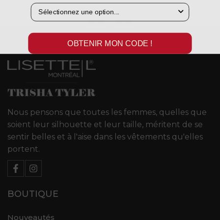
LIVRAISON ET RETOURS
OBTENIR MON CODE !
Nous pensons que toutes les femmes, quelles que
soient leur silhouette et leur taille, méritent de se
sentir belles et à l'aise dans les vêtements qu'elles
portent.
BOUTIQUE
Nouveautés