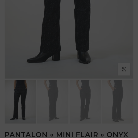
Cliquez po
PANTALON « MINI FLAIR » ONYX