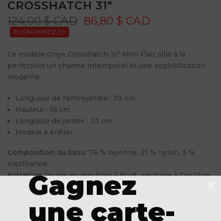
CROSSHATCH 31"
124,00 $ CAD
86,80 $ CAD
ÉCONOMISEZ 30
Le modèle Onyx Crosshatch 31" Mini Flair allie à la
perfection un charme intemporel et une sophistication
moderne.
Longueur de l'entrejambe : 79 cm
Hauteur : 18 cm
Longueur de jambe : 23 cm
Modèle à enfiler
Composition du tissu
: 76 % rayonne, 21 % nylon, 3 %
élasthanne
Gagnez
Entretien
: lavage en machine à froid ; séchage à l'air libre
Style : 1365-997
une carte-
COULEUR :
NOIR/CHARCOAL