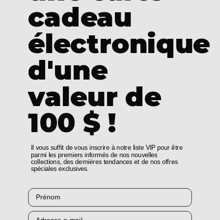
cadeau
électronique
TAILLE :
CHOISISSEZ UNE OPTION
d'une
8
12
14
valeur de
100 $ !
AJOUTER AU PANIER
Il vous suffit de vous inscrire à notre liste VIP pour être
parmi les premiers informés de nos nouvelles
Commandez dans les
0
prochaines
0
pour être livré
collections, des dernières tendances et de nos offres
entre
Monday, 10th August
et
Thursday, 13th August
spéciales exclusives.
Prénom
À PROPOS
Courriel